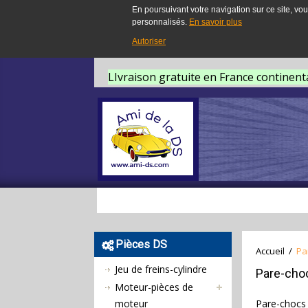
En poursuivant votre navigation sur ce site, vou
personnalisés.
En savoir plus
Autoriser
LIvraison gratuite en France continent
Pièces DS
Accueil
/
Pa
Jeu de freins-cylindre
Pare-cho
Moteur-pièces de
moteur
Pare-chocs 