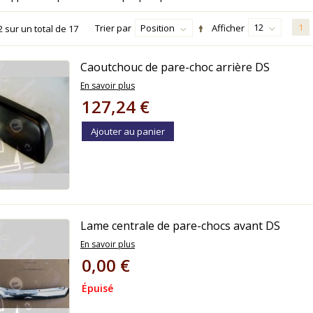
12
1
Trier par
Position
Afficher
2
sur un total de
17
Caoutchouc de pare-choc arrière DS
En savoir plus
127,24 €
Ajouter au panier
Lame centrale de pare-chocs avant DS
En savoir plus
0,00 €
Épuisé