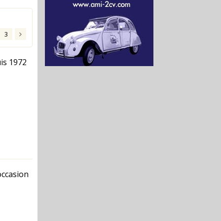
3
is 1972
occasion