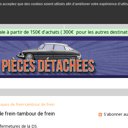
s acceptez que des cookies soient utilisés afin d’améliorer votre expérience d’utilis
ale à partir de 150€ d'achats ( 300€ pour les autres destina
sques de frein-tambour de frein
e frein-tambour de frein
S'abonner au
 fermetures de la DS