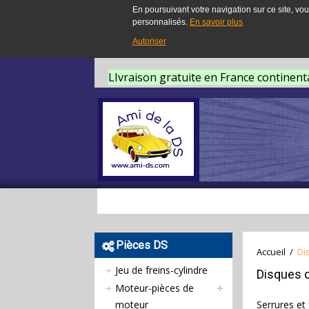
En poursuivant votre navigation sur ce site, vou
personnalisés.
En savoir plus
Autoriser
LIvraison gratuite en France continent
Pièces DS
Accueil
/
Di
Jeu de freins-cylindre
Disques d
Moteur-pièces de
moteur
Serrures et